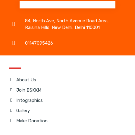
84, North Ave, North Avenue Road Area,
Raisina Hills, New Delhi, Delhi 110001
01147095426
About Us
Join BSKKM
Intographics
Gallery
Make Donation