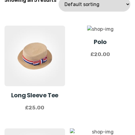
Showing all 5 results
Polo
£
20.00
Long Sleeve Tee
£
25.00