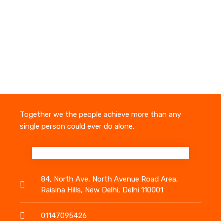
Together we the people achieve more than any
single person could ever do alone.
84, North Ave, North Avenue Road Area,
Raisina Hills, New Delhi, Delhi 110001
01147095426